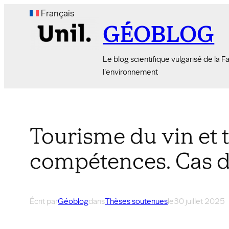
Aller
Français
au
GÉOBLOG
contenu
Le blog scientifique vulgarisé de la 
l'environnement
Tourisme du vin et 
compétences. Cas du
Écrit par
Géoblog
dans
Thèses soutenues
le
30 juillet 2025