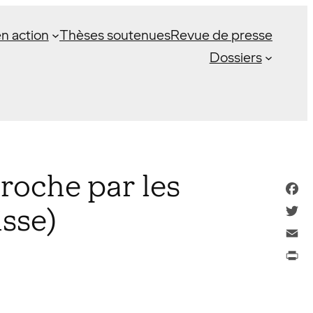
n action
Thèses soutenues
Revue de presse
Dossiers
proche par les
Face
sse)
Twitt
Email
Print