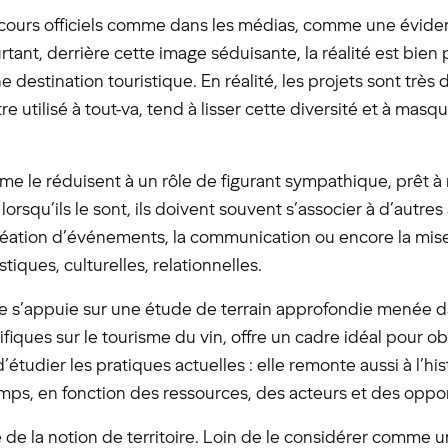
cours officiels comme dans les médias, comme une éviden
urtant, derrière cette image séduisante, la réalité est bien
stination touristique. En réalité, les projets sont très di
e utilisé à tout-va, tend à lisser cette diversité et à masqu
me le réduisent à un rôle de figurant sympathique, prêt à r
t lorsqu’ils le sont, ils doivent souvent s’associer à d’aut
 création d’événements, la communication ou encore la mis
iques, culturelles, relationnelles.
s’appuie sur une étude de terrain approfondie menée dans
ntifiques sur le tourisme du vin, offre un cadre idéal pou
d’étudier les pratiques actuelles : elle remonte aussi à l’
u temps, en fonction des ressources, des acteurs et des oppo
 de la notion de territoire. Loin de le considérer comme