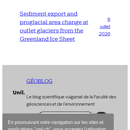
Sediment export and
8
proglacial area change at
juillet
outlet glaciers from the
2026
Greenland Ice Sheet
GÉOBLOG
Le blog scientifique vulgarisé de la Faculté des
géosciences et de l'environnement
R
e
En poursuivant votre navigation sur les sites et
© 2026 –
Faculté des géosciences et de
c
applications "unil.ch", vous acceptez l'utilisation