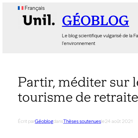
Aller
Français
au
GÉOBLOG
contenu
Le blog scientifique vulgarisé de la 
l'environnement
Partir, méditer sur 
tourisme de retrait
Écrit par
Géoblog
dans
Thèses soutenues
le
24 août 2021