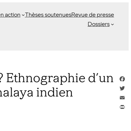
n action
Thèses soutenues
Revue de presse
Dossiers
er? Ethnographie d’un
Face
malaya indien
Twitt
Email
Print