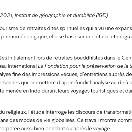
021, Institut de géographie et durabilité (IGD)
urisme de retraites dites spirituelles qui a vu une expan
e phénoménologique, elle se base sur une étude ethnogra
s initialement lors de retraites bouddhistes dans le Centr
eau international
La Fondation pour la préservation de la 
alyse fine des impressions vécues, d’entretiens auprès de 
personnes qui permettent d’approfondir l’analyse au-delà d
 été menée en Inde durant leurs voyages touristiques et da
du religieux, l’étude interroge les discours de transformat
s dans des modes de vie globalisés. Ce travail montre com
ncorporée aussi bien pendant qu’après le voyage.