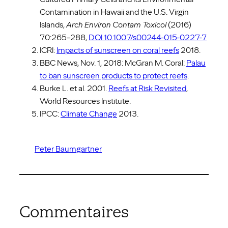
Contamination in Hawaii and the U.S. Virgin
Islands,
Arch Environ Contam Toxicol
(2016)
70:265–288,
DOI 10.1007/s00244-015-0227-7
ICRI:
Impacts of sunscreen on coral reefs
2018.
BBC News, Nov. 1, 2018: McGran M. Coral:
Palau
to ban sunscreen products to protect reefs
.
Burke L. et al. 2001.
Reefs at Risk Revisited
,
World Resources Institute.
IPCC:
Climate Change
2013.
Peter Baumgartner
Commentaires