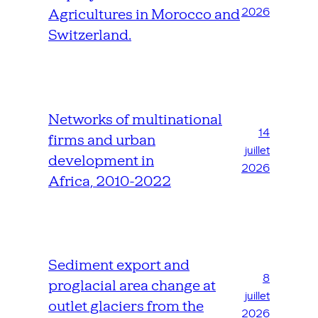
malgré des taux élevés de nutriments ou des
2026
Agricultures in Morocco and
températures élevées. Photo POB, nov. 2017.
Switzerland.
Networks of multinational
14
firms and urban
juillet
development in
2026
Africa, 2010-2022
Sediment export and
8
proglacial area change at
juillet
outlet glaciers from the
2026