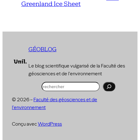
Greenland Ice Sheet
GÉOBLOG
Le blog scientifique vulgarisé de la Faculté des
géosciences et de l'environnement
R
e
© 2026 –
Faculté des géosciences et de
c
l’environnement
h
e
Conçu avec
WordPress
r
c