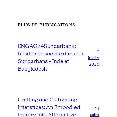
(6°19’41″N, 113°14’25″E, Mer de Chine du sud).
Une grande diversité de corail vivant est
exposée au soleil à marée basse. Photo:
Amajida Roslim, nov. 2017.
PLUS DE PUBLICATIONS
ENGAGE4Sundarbans :
6
Résilience sociale dans les
février
Sundarbans – Inde et
2026
Bangladesh
Crafting and Cultivating
Fig. 4. Ce récif peu profond (Pelong Island, 5
Interstices: An Embodied
km au large de l’estuaire de Brunei, Nord-
14
Inquiry into Alternative
Borneo) ne montre aucune dégradation
juillet