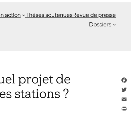
n action
Thèses soutenues
Revue de presse
Dossiers
uel projet de
Face
s stations ?
Twitt
Email
Print