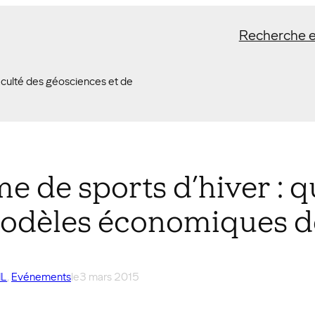
Recherche e
Faculté des géosciences et de
me de sports d’hiver : q
modèles économiques de
IL
, 
Evénements
le
3 mars 2015