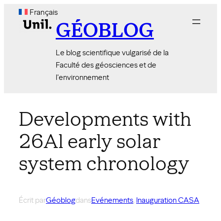
Aller
Français
au
GÉOBLOG
contenu
Le blog scientifique vulgarisé de la
Faculté des géosciences et de
l'environnement
Developments with
26Al early solar
system chronology
Écrit par
Géoblog
dans
Evénements
, 
Inauguration CASA