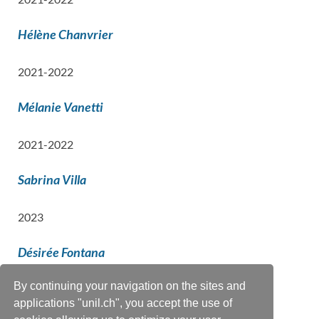
Hélène Chanvrier
2021-2022
Mélanie Vanetti
2021-2022
Sabrina Villa
2023
Désirée Fontana
By continuing your navigation on the sites and
2023
applications "unil.ch", you accept the use of