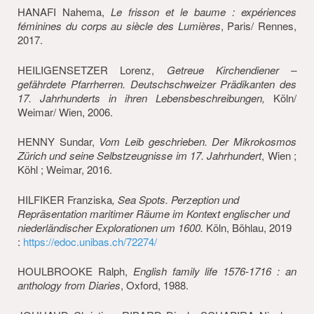
HANAFI Nahema,
Le frisson et le baume : expériences
féminines du corps au siècle des Lumières
, Paris/ Rennes,
2017.
HEILIGENSETZER Lorenz,
Getreue
Kirchendiener –
gefährdete Pfarrherren. Deutschschweizer Prädikanten des
17. Jahrhunderts in ihren Lebensbeschreibungen,
Köln/
Weimar/ Wien, 2006.
HENNY Sundar,
Vom Leib geschrieben.
Der Mikrokosmos
Zürich und seine Selbstzeugnisse im 17.
Jahrhundert
, Wien ;
Köhl ; Weimar, 2016.
HILFIKER Franziska
, Sea Spots. Perzeption und
Repräsentation maritimer Räume im Kontext englischer und
niederländischer Explorationen um 1600.
Köln, Böhlau, 2019
:
https://edoc.unibas.ch/72274/
HOULBROOKE Ralph,
English family life 1576-1716 : an
anthology from Diaries
, Oxford, 1988.