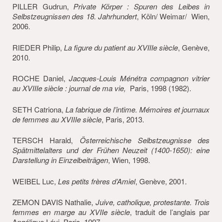
PILLER Gudrun,
Private Körper : Spuren des Leibes in
Selbstzeugnissen des 18. Jahrhundert
, Köln/ Weimar/ Wien,
2006.
RIEDER Philip,
La figure du patient au XVIIIe siècle
, Genève,
2010.
ROCHE Daniel,
Jacques-Louis
Ménétra compagnon vitrier
au XVIIIe siècle : journal de ma vie,
Paris, 1998 (1982).
SETH Catriona,
La fabrique de l’intime. Mémoires et journaux
de femmes au XVIIIe siècle
, Paris, 2013.
TERSCH Harald,
Österreichische Selbstzeugnisse des
Spätmittelalters und der Frühen Neuzeit (1400-1650): eine
Darstellung in Einzelbeiträgen
, Wien, 1998.
WEIBEL Luc,
Les petits frères d’Amiel
, Genève, 2001.
ZEMON DAVIS Nathalie,
Juive, catholique, protestante. Trois
femmes en marge au XVIIe siècle
, traduit de l’anglais par
Angélique Lévi, Paris, 1997.