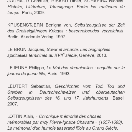
JOUHAUD Christian, RIBARD Dinah, SCHAPIRA Nicolas,
Histoire, Littérature, Témoignage. Ecrire les malheurs du
temps
, Paris, 2009.
KRUSENSTJERN Benigna von,
Selbstzeugnisse der Zeit
des Dreissigjährigen Krieges : beschreibendes Verzeichnis
,
Berlin, Akademie Verlag, 1997.
LE BRUN Jacques,
Sœur et amante. Les biographies
e
spirituelles féminines au XVII
siècle
, Genève, 2013.
LEJEUNE Philippe,
Le Moi des demoiselles : enquête sur le
journal de jeune fille
, Paris, 1993.
LEUTERT Sebastian,
Geschichten vom Tod. Tod und
Sterben in Deutschschweizer und oberdeutschen
Selbstzeugnissen des 16. und 17.
Jahrhunderts
, Basel,
2007.
LOTTIN Alain,
« Chronique mémorial des choses
mémorables par moy Pierre-Ignace Chavatte » (1657-1693).
Le mémorial d’un humble tisserand lillois au Grand Siècle,