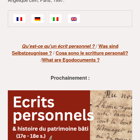
Qu’est-ce qu'un écrit personnel ?
/
Was sind
Selbstzeugnisse ?
/
Cosa sono le scritture personali?
/
What are Egodocuments ?
Prochainement :