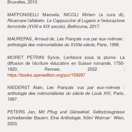
Bruxelles, 2010.
MAFFONGELLI Manuela, NICOLI Miriam (a cura di),
Ricamare l’alfabeto. Le Cappuccine di Lugano e l’educazione
femminile (XVIII e XIX secolo), Bellinzona, 2017.
MAUREPAS, Arnaud de,
Les Français vus par eux-mêmes :
anthologie des mémorialistes du XVIIIe siècle
, Paris, 1996.
MORET PETRINI Sylvie, L’enfance sous la plume. La
diffusion de l’écriture éducative en Suisse romande, 1750-
1820, Rennes, 2022 :
https://books.openedition.org/pur/159297
NIEDERST Alain,
Les Français vus par eux-mêmes :
anthologie des mémorialistes du siècle de Louis XIV
, Paris,
1997.
PETERS Jan,
Mit Pflug und Gänsekiel.
Selbstzeugni
sse
schreibender Bauern. Eine Anthologie
, Köln/ Weimar/ Wien,
2003.