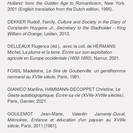
Holland: from the Golden Age to Romanticism
, New York,
2001 (English translation from the Dutch edition, 1995).
DEKKER Rudolf, Family,
Culture and Society in the Diary of
Constantin Huygens Jr., Secretary to the Stadholder – King
William of Orange
, Leiden, 2013.
DELLEAUX Flugence (éd.), avec la coll. de HERMANS
Michel, L
a plume et la terre. Écrire sur son exploitation
agricole en Europe occidentale (1600-1850)
, Namur, 2021.
FOISIL Madeleine,
Le Sire de Gouberville: un gentilhomme
normand au XVIIe siècle
, Paris, 1981.
GIANICO Marilina, HAMMANN-DECOPPET Christine,
Le
Geste autobiographique.
Écrire sa vie (XVII
e-XVIII
e siècles)
,
Paris, Garnier, 2021.
GOULEMOT Jean-Marie,
Valentin Jamerey-Duval.
Mémoires, Enfance et éducation d’un paysan au XVIIIe
siècle
, Paris, 2011 [1981].