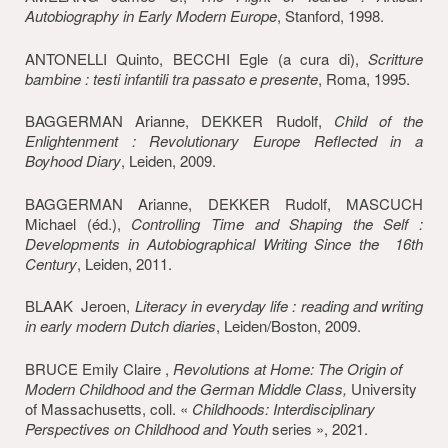
Autobiography in Early Modern
Europe
, Stanford, 1998.
ANTONELLI Quinto, BECCHI Egle (a cura di),
Scritture
bambine : testi infantili tra passato e presente
, Roma, 1995.
BAGGERMAN Arianne, DEKKER Rudolf,
Child of the
Enlightenment : Revolutionary Europe Reflected in a
Boyhood Diary
, Leiden, 2009.
BAGGERMAN Arianne, DEKKER Rudolf, MASCUCH
Michael (éd.),
Controlling Time and Shaping the Self :
Developments in Autobiographical Writing Since the 16th
Century
, Leiden, 2011.
BLAAK Jeroen,
Literacy in everyday life : rea
ding and writing
in early modern Dutch diaries
, Leiden/Boston, 2009.
BRUCE Emily Claire ,
Revolutions at Home: The Origin of
Modern Childhood and the German Middle Class
,
University
of Massachusetts, coll. «
Childhoods: Interdisciplinary
Perspectives on Childhood and Youth
series », 2021.