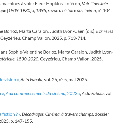
s machines à voir : Fleur Hopkins-Loféron,
Voir l’invisible.
o
fique (1909-1930)
»,
1895, revue d’histoire du cinéma
, n
104,
ne Borloz, Marta Caraion, Judith Lyon-Caen (dir.),
Écrire les
, Ceyzérieu, Champ Vallon, 2025, p. 713-714.
dans Sophie-Valentine Borloz, Marta Caraion, Judith Lyon-
 matérielle, 1830-2020
, Ceyzérieu, Champ Vallon, 2025,
o
de vision »
,
Acta Fabula
, vol. 26, n
5, mai 2025.
re,
Aux commencements du cinéma,
2023 »
,
Acta Fabula
, vol.
fiction ? »
,
Décadrages. Cinéma, à travers champs
, dossier
025, p. 147-155.