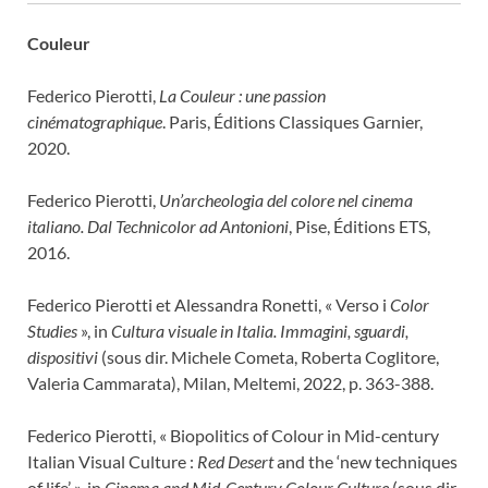
Couleur
Federico Pierotti,
La Couleur : une passion
cinématographique
. Paris, Éditions Classiques Garnier,
2020.
Federico Pierotti,
Un’archeologia del colore nel cinema
italiano.
Dal Technicolor ad Antonioni
, Pise, Éditions ETS,
2016.
Federico Pierotti et Alessandra Ronetti, « Verso i
Color
Studies
», in
Cultura visuale in Italia.
Immagini, sguardi,
dispositivi
(sous dir. Michele Cometa, Roberta Coglitore,
Valeria Cammarata), Milan, Meltemi, 2022, p. 363-388.
Federico Pierotti, « Biopolitics of Colour in Mid-century
Italian Visual Culture :
Red Desert
and the ‘new techniques
of life’ », in
Cinema and Mid-Century Colour Culture
(sous dir.