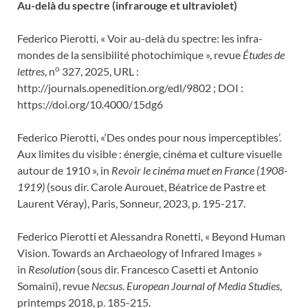
Au-delà du spectre (infrarouge et ultraviolet)
Federico Pierotti, « Voir au-delà du spectre: les infra-
mondes de la sensibilité photochimique », revue
Études de
o
lettres
, n
327, 2025, URL :
http://journals.openedition.org/edl/9802 ; DOI :
https://doi.org/10.4000/15dg6
Federico Pierotti, «‘Des ondes pour nous imperceptibles’.
Aux limites du visible : énergie, cinéma et culture visuelle
autour de 1910 », in
Revoir le cinéma muet en France (1908-
1919)
(sous dir. Carole Aurouet, Béatrice de Pastre et
Laurent Véray), Paris, Sonneur, 2023, p. 195-217.
Federico Pierotti et Alessandra Ronetti, « Beyond Human
Vision. Towards an Archaeology of Infrared Images »
in
Resolution
(sous dir. Francesco Casetti et Antonio
Somaini), revue
Necsus. European Journal of Media Studies
,
printemps 2018, p. 185-215.