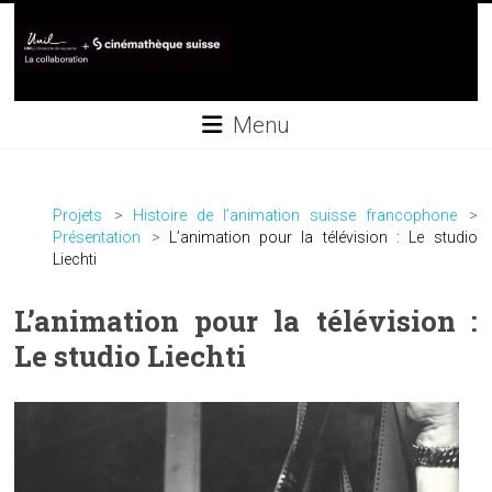
Skip
to
content
Collaboration
Menu
UNIL+Cinémathèque
suisse
Projets
Histoire de l’animation suisse francophone
Présentation
L’animation pour la télévision : Le studio
Liechti
L’animation pour la télévision :
Le studio Liechti