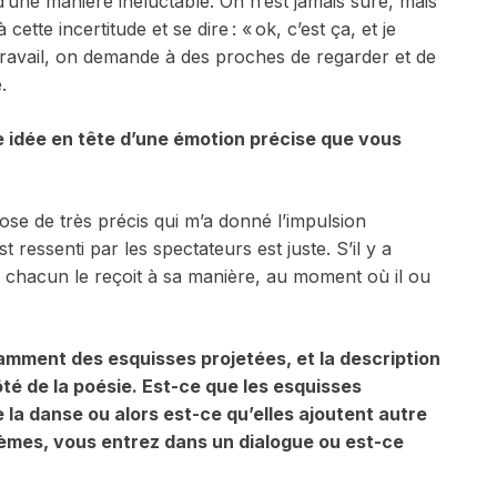
’une manière inéluctable. On n’est jamais sûre, mais
te incertitude et se dire : « ok, c’est ça, et je
 travail, on demande à des proches de regarder et de
.
e idée en tête d’une émotion précise que vous
ose de très précis qui m’a donné l’impulsion
 ressenti par les spectateurs est juste. S’il y a
 chacun le reçoit à sa manière, au moment où il ou
tamment des esquisses projetées, et la description
té de la poésie. Est-ce que les esquisses
 la danse ou alors est-ce qu’elles ajoutent autre
oèmes, vous entrez dans un dialogue ou est-ce