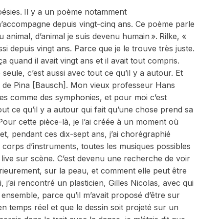
oésies.
Il y a un poème notamment
m’accompagne depuis vingt-cinq ans. Ce poème parle
u animal, d’animal je suis devenu humain ».
Rilke, «
 depuis vingt ans. Parce que je le trouve très juste.
ça quand il avait vingt ans et il avait tout compris.
seule, c’est aussi avec tout ce qu’il y a autour. Et
vail de Pina [Bausch]. Mon vieux professeur Hans
pièces comme des symphonies, et pour moi c’est
t ce qu’il y a autour qui fait qu’une chose prend sa
 Pour cette pièce-là, je l’ai créée à un moment où
 et, pendant ces dix-sept ans, j’ai chorégraphié
es corps d’instruments, toutes les musiques possibles
e
live
sur scène. C’est devenu une recherche de voir
érieurement, sur la peau, et comment elle peut être
’ai rencontré un plasticien, Gilles Nicolas, avec qui
hé ensemble, parce qu’il m’avait proposé d’être sur
en temps réel et que le dessin soit projeté sur un