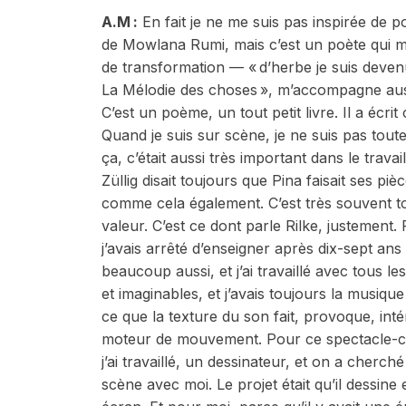
A.M
:
En fait je ne me suis pas inspirée de p
de Mowlana Rumi, mais c’est un poète qui 
de transformation — « d’herbe je suis deven
La Mélodie des choses », m’accompagne aussi
C’est un poème, un tout petit livre. Il a écrit 
Quand je suis sur scène, je ne suis pas toute 
ça, c’était aussi très important dans le tra
Züllig disait toujours que Pina faisait ses 
comme cela également. C’est très souvent tou
valeur. C’est ce dont parle Rilke, justement.
j’avais arrêté d’enseigner après dix-sept ans
beaucoup aussi, et j’ai travaillé avec tous l
et imaginables, et j’avais toujours la musiqu
ce que la texture du son fait, provoque, int
moteur de mouvement. Pour ce spectacle-ci, j
j’ai travaillé, un dessinateur, et on a cherc
scène avec moi. Le projet était qu’il dessine 