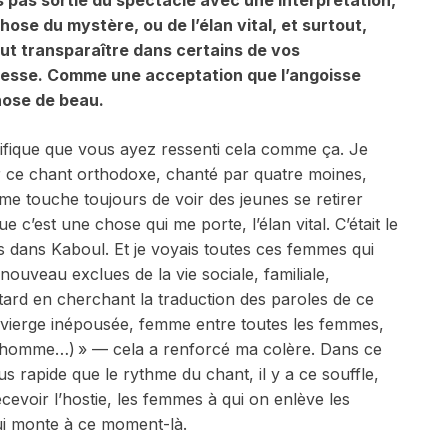
s pas sortie du spectacle avec une interprétation,
ose du mystère, ou de l’élan vital, et surtout,
ut transparaître dans certains de vos
resse. Comme une acceptation que l’angoisse
hose de beau.
ifique que vous ayez ressenti cela comme ça. Je
 ce chant orthodoxe, chanté par quatre moines,
la me touche toujours de voir des jeunes se retirer
e c’est une chose qui me porte, l’élan vital. C’était le
s dans Kaboul. Et je voyais toutes ces femmes qui
 nouveau exclues de la vie sociale, familiale,
s tard en cherchant la traduction des paroles de ce
, vierge inépousée, femme entre toutes les femmes,
n homme…) » — cela a renforcé ma colère. Dans ce
 rapide que le rythme du chant, il y a ce souffle,
evoir l’hostie, les femmes à qui on enlève les
 qui monte à ce moment-là.