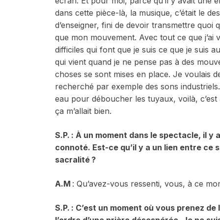
écran. Et pour moi, parce qu’il y avait une én
dans cette pièce-là, la musique, c’était le des
d’enseigner, fini de devoir transmettre quoi q
que
mon
mouvement. Avec tout ce que j’ai v
difficiles qui font que je suis ce que je suis 
qui vient quand je ne pense pas à des mouvem
choses se sont mises en place. Je voulais d
recherché par exemple des sons industriels
eau pour déboucher les tuyaux, voilà, c’est 
ça m’allait bien.
S.P. : À un moment dans le spectacle, il y
connoté
. Est-ce qu
’il y a un lien entre ce
sacralité
?
A.M
: Qu’avez-vous ressenti, vous, à ce mo
S.P. : C’est un moment où vous prenez de l