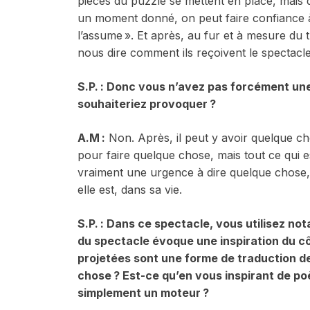
pièces du puzzle se mettent en place, mais d
un moment donné, on peut faire confiance à cet
l’assume ». Et après, au fur et à mesure du
nous dire comment ils reçoivent le spectacle
S.P. : Donc vous n’avez pas forcément un
souhaiteriez provoquer ?
A.M
:
Non. Après, il peut y avoir quelque ch
pour faire quelque chose, mais tout ce qui est
vraiment une urgence à dire quelque chose,
elle est, dans sa vie.
S.P. : Dans ce spectacle, vous utilisez no
du spectacle évoque une inspiration du cô
projetées sont une forme de traduction de
chose
? Est-ce qu
’en vous inspirant de p
simplement un moteur
?