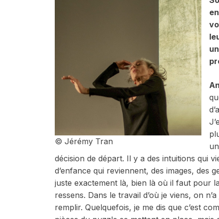
So
en
vo
le
un
pr
An
qu
d’
J’
pl
© Jérémy Tran
un
décision de départ. Il y a des intuitions qui 
d’enfance qui reviennent, des images, des 
juste exactement là, bien là où il faut pour l
ressens. Dans le travail d’où je viens, on n
remplir. Quelquefois, je me dis que c’est c