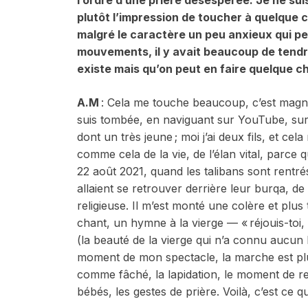
l’ordre d’une prière désespérée. Je ne sui
plutôt l’impression de toucher à quelque ch
malgré le caractère un peu anxieux qui pe
mouvements, il y avait beaucoup de tend
existe mais qu’on peut en faire quelque c
A.M
: Cela me touche beaucoup, c’est magn
suis tombée, en naviguant sur YouTube, sur
dont un très jeune ; moi j’ai deux fils, et ce
comme cela de la vie, de l’élan vital, parce qu
22 août 2021, quand les talibans sont rentré
allaient se retrouver derrière leur burqa, de
religieuse. Il m’est monté une colère et plu
chant, un hymne à la vierge — « réjouis-toi
(la beauté de la vierge qui n’a connu aucu
moment de mon spectacle, la marche est plus
comme fâché, la lapidation, le moment de rec
bébés, les gestes de prière. Voilà, c’est ce