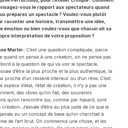
phie Perruchoud, pour l’Atelier critique : Comment
visagez-vous le rapport aux spectateurs quand
us préparez un spectacle ? Voulez-vous plutôt
ur raconter une histoire, transmettre une idée,
e émotion ou bien voulez-vous que chacun ait sa
opre interprétation de votre proposition ?
ne Martin
:
C’est une question compliquée, parce
e quand on pense à une création, on ne pense pas
abord à la question de qui va voir le spectacle.
essaie d’être la plus proche et la plus authentique, la
us proche d’un ressenti intérieur ou d’un rêve. C’est
e espèce d’état, l’état de création, il n’y a pas une
viennent, des rêves qu’on fait, des souvenirs
gens qu’on rencontre qui, comme par hasard, sont
a création. J’essaie d’être au plus juste de ce que je
’a jamais eu un concept de base qu’on cherchait à
omme de l’art brut. On commence une chose, et les