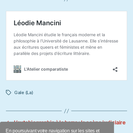
Gale (La)
Étiquettes
←
L’autobiographie à la barre : la scène judiciaire
dans le témoignage du trauma sexuel
En poursuivant votre navigation sur les sites et