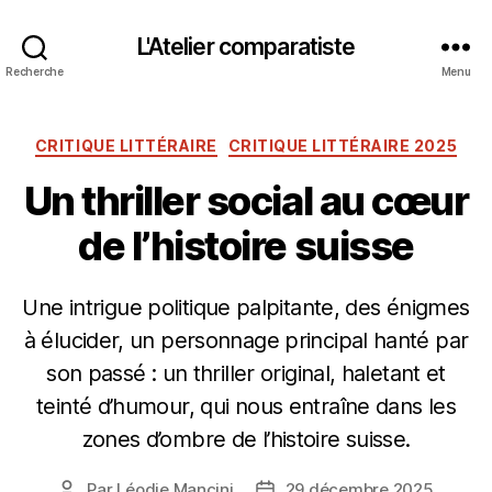
L'Atelier comparatiste
Recherche
Menu
Catégories
CRITIQUE LITTÉRAIRE
CRITIQUE LITTÉRAIRE 2025
Un thriller social au cœur
de l’histoire suisse
Une intrigue politique palpitante, des énigmes
à élucider, un personnage principal hanté par
son passé : un thriller original, haletant et
teinté d’humour, qui nous entraîne dans les
zones d’ombre de l’histoire suisse.
Par
Léodie Mancini
29 décembre 2025
Auteur
Date