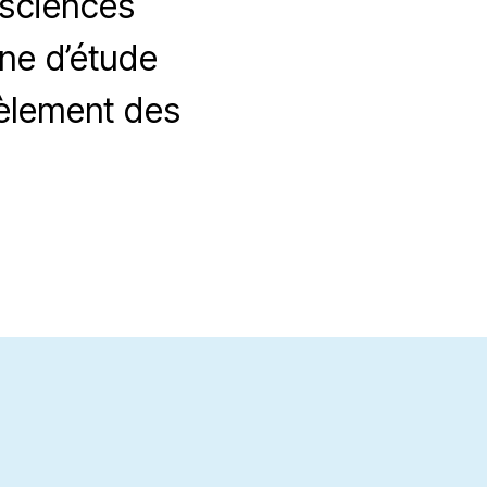
 sciences
ine d’étude
llèlement des