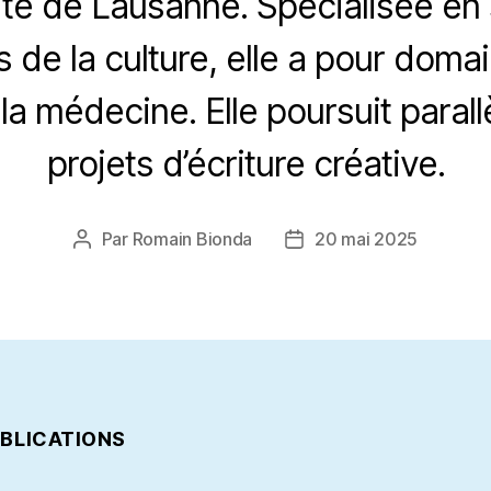
sité de Lausanne. Spécialisée en
s de la culture, elle a pour doma
e la médecine. Elle poursuit para
projets d’écriture créative.
Par
Romain Bionda
20 mai 2025
Auteur
Date
de
de
l’article
l’article
UBLICATIONS