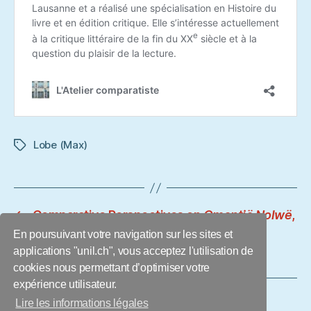
Lobe (Max)
Étiquettes
←
Comparative Perspectives on
Omentië Nolwë
,
Tolkien, and Ecocriticism
En poursuivant votre navigation sur les sites et
→
Bianca Boscolo detto Sassariolo
applications "unil.ch", vous acceptez l'utilisation de
cookies nous permettant d’optimiser votre
expérience utilisateur.
Lire les informations légales