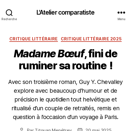
L'Atelier comparatiste
Recherche
Menu
Catégories
CRITIQUE LITTÉRAIRE
CRITIQUE LITTÉRAIRE 2025
Madame Bœuf
, fini de
ruminer sa routine !
Avec son troisième roman, Guy Y. Chevalley
explore avec beaucoup d’humour et de
précision le quotidien tout helvétique et
ritualisé d’un couple de retraités, remis en
question à l’occasion d’un voyage à Paris.
Par
Titouan Menétrey
20 mai 2025
Auteur
Date