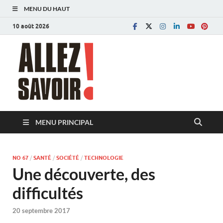
MENU DU HAUT
10 août 2026
Allez savoir!
Magazine de l'Université de Lausanne
MENU PRINCIPAL
NO 67
/
SANTÉ
/
SOCIÉTÉ
/
TECHNOLOGIE
Une découverte, des
difficultés
20 septembre 2017