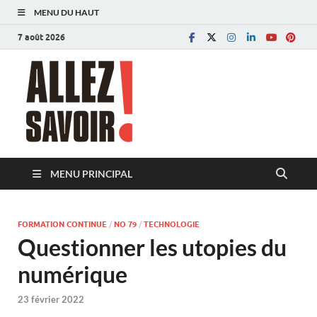
MENU DU HAUT
7 août 2026
Allez savoir!
Magazine de l'Université de Lausanne
MENU PRINCIPAL
FORMATION CONTINUE
/
NO 79
/
TECHNOLOGIE
Questionner les utopies du
numérique
23 février 2022