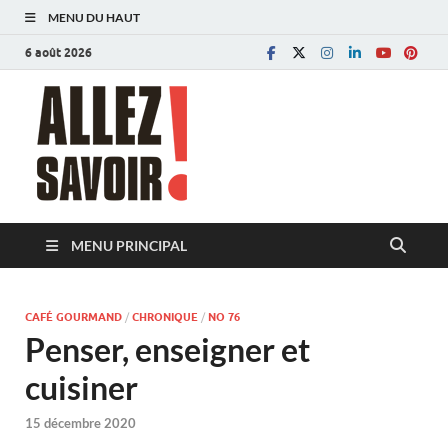
MENU DU HAUT
6 août 2026
Allez savoir!
Magazine de l'Université de Lausanne
MENU PRINCIPAL
CAFÉ GOURMAND
/
CHRONIQUE
/
NO 76
Penser, enseigner et
cuisiner
15 décembre 2020