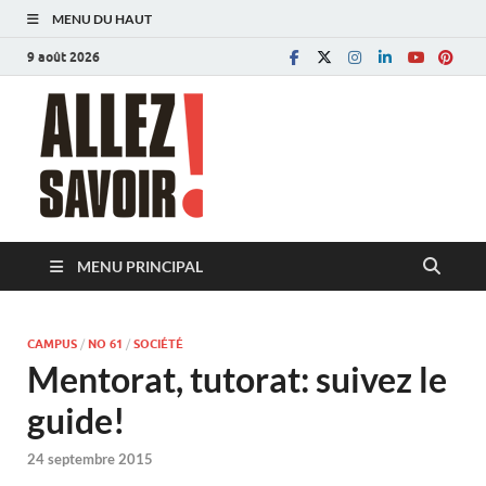
MENU DU HAUT
9 août 2026
Allez savoir!
Magazine de l'Université de Lausanne
MENU PRINCIPAL
CAMPUS
/
NO 61
/
SOCIÉTÉ
Mentorat, tutorat: suivez le
guide!
24 septembre 2015