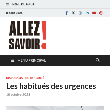
MENU DU HAUT
8 août 2026
Allez savoir!
Magazine de l'Université de Lausanne
MENU PRINCIPAL
DIAPORAMA
/
NO 84
/
SANTÉ
Les habitués des urgences
10 octobre 2023