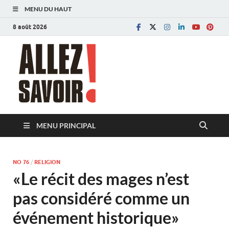
MENU DU HAUT
8 août 2026
Allez savoir!
Magazine de l'Université de Lausanne
MENU PRINCIPAL
NO 76
/
RELIGION
«Le récit des mages n’est
pas considéré comme un
événement historique»