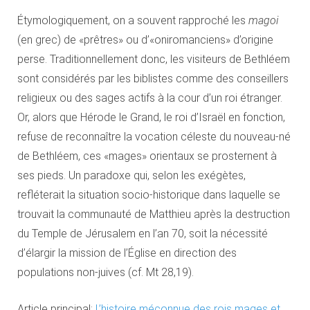
Étymologiquement, on a souvent rapproché les
magoi
(en grec) de «prêtres» ou d’«oniromanciens» d’origine
perse. Traditionnellement donc, les visiteurs de Bethléem
sont considérés par les biblistes comme des conseillers
religieux ou des sages actifs à la cour d’un roi étranger.
Or, alors que Hérode le Grand, le roi d’Israël en fonction,
refuse de reconnaître la vocation céleste du nouveau-né
de Bethléem, ces «mages» orientaux se prosternent à
ses pieds. Un paradoxe qui, selon les exégètes,
refléterait la situation socio-historique dans laquelle se
trouvait la communauté de Matthieu après la destruction
du Temple de Jérusalem en l’an 70, soit la nécessité
d’élargir la mission de l’Église en direction des
populations non-juives (cf. Mt 28,19).
Article principal:
L’histoire méconnue des rois mages et