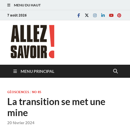
MENU DU HAUT
7 août 2026
Allez savoir!
Magazine de l'Université de Lausanne
MENU PRINCIPAL
GÉOSCIENCES
/
NO 85
La transition se met une
mine
20 février 2024