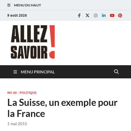
MENU DU HAUT
9 août 2026
Allez savoir!
Magazine de l'Université de Lausanne
MENU PRINCIPAL
NO 60
/
POLITIQUE
La Suisse, un exemple pour
la France
1 mai 2015