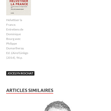
Helvétiser la
France.
Entretiens de
Dominique
Bourg avec
Philippe
Dumartheray.
Ed. L’Aire/Ginkgo
(2014), 96 p.
JOCELYN ROCHAT
ARTICLES SIMILAIRES