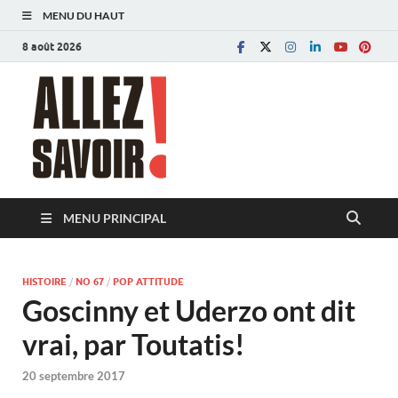
MENU DU HAUT
8 août 2026
Allez savoir!
Magazine de l'Université de Lausanne
MENU PRINCIPAL
HISTOIRE
/
NO 67
/
POP ATTITUDE
Goscinny et Uderzo ont dit
vrai, par Toutatis!
20 septembre 2017