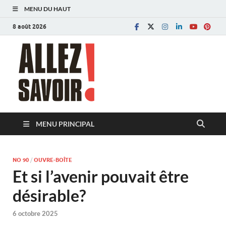
MENU DU HAUT
8 août 2026
Allez savoir!
Magazine de l'Université de Lausanne
MENU PRINCIPAL
NO 90
/
OUVRE-BOÎTE
Et si l’avenir pouvait être
désirable?
6 octobre 2025