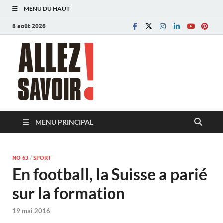
MENU DU HAUT
8 août 2026
Allez savoir!
Magazine de l'Université de Lausanne
MENU PRINCIPAL
NO 63
/
SPORT
En football, la Suisse a parié
sur la formation
19 mai 2016