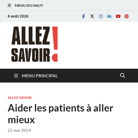
MENU DU HAUT
6 août 2026
Allez savoir!
Magazine de l'Université de Lausanne
MENU PRINCIPAL
ALLEZ SAVOIR
Aider les patients à aller
mieux
22 mai 2024