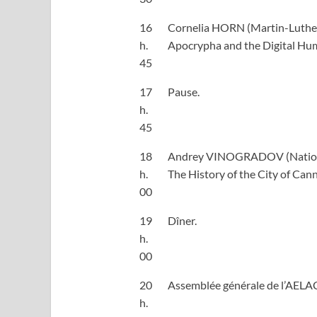
16
Cornelia HORN (Martin-Luther-
h.
Apocrypha and the Digital Hum
45
17
Pause.
h.
45
18
Andrey VINOGRADOV (National 
h.
The History of the City of Can
00
19
Dîner.
h.
00
20
Assemblée générale de l’AELA
h.