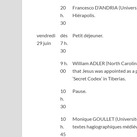
20
Francesco D’ANDRIA (Universit
h.
Hiérapolis.
30
vendredi
dès
Petit déjeuner.
29 juin
7 h.
30
9 h.
William ADLER (North Carolina 
00
that Jesus was appointed as a p
‘Secret Codex’ in Tiberias.
10
Pause.
h.
30
10
Monique GOULLET (Université 
h.
textes hagiographiques médié
45