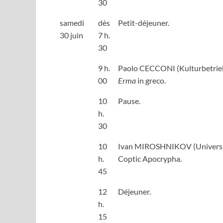
30
samedi
dès
Petit-déjeuner.
30 juin
7 h.
30
9 h.
Paolo CECCONI (Kulturbetrieb
00
Erma
in greco.
10
Pause.
h.
30
10
Ivan MIROSHNIKOV (University 
h.
Coptic Apocrypha.
45
12
Déjeuner.
h.
15