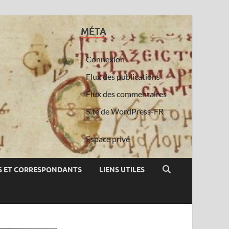
MÉTA
Connexion
Flux des publications
Flux des commentaires
Site de WordPress-FR
Espace privé
 ET CORRESPONDANTS
LIENS UTILES