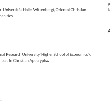
p
l
Universität Halle-Wittenberg), Oriental Christian
anities.
Research University ‘Higher School of Economics’),
nibals in Christian Apocrypha.
C.