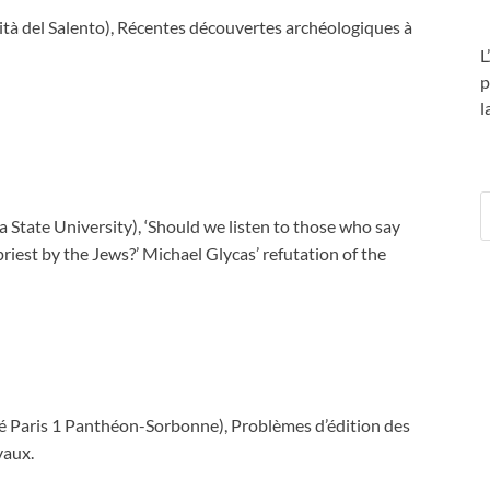
à del Salento), Récentes découvertes archéologiques à
L
p
l
State University), ‘Should we listen to those who say
riest by the Jews?’ Michael Glycas’ refutation of the
Paris 1 Panthéon-Sorbonne), Problèmes d’édition des
vaux.