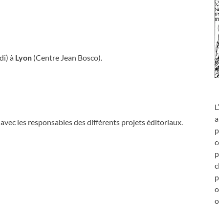
di) à
Lyon
(Centre Jean Bosco).
L
a
vec les responsables des différents projets éditoriaux.
p
c
p
c
p
o
o