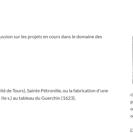
ussion sur les projets en cours dans le domaine des
e Tours), Sainte Pétronille, ou la fabrication d'une
c
n IIe s.) au tableau du Guerchin (1623).
p
o
o
L