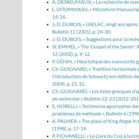
A. DESREUMAUX, « La recherche de manuscr
L. DITOMMASO, « Microform Manuscript Col
14-16.
J.-D. DUBOIS, « L’AELAC, vingt ans après
Bulletin 11 (2001), p. 24-30.
J.-D. DUBOIS, « Suggestions pour la recher
St. EMMEL, « The ‘Gospel of the Savior’:
12 (2002), p. 9-12.
P. GÉHIN, « Heuristique des manuscrits gre
Ch. GUIGNARD, « Tradition horizontale et 
l’introduction de Schwartz son édition de
2009), p. 21-31.
Ch. GUIGNARD, « Les listes grecques d’apô
de recherche », Bulletin 22-23 (2012-2013
E. NORELLI, « Testimonia apocryphes dans 
problèmes de méthode », Bulletin 6 (1996)
A. PALMER, « The place of King Abgar in t
(1998), p. 17-19.
P. PIOVANELLI, « Le Livre du Coq à la croi