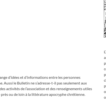
L
a
p
c
p
change d’idées et d’informations entre les personnes
c
e. Aussi le Bulletin ne s’adresse-t-il pas seulement aux
p
es activités de l’association et des renseignements utiles
o
 près ou de loin à la littérature apocryphe chrétienne.
o