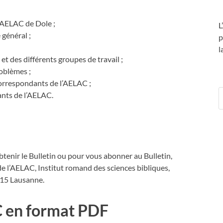
’AELAC de Dole ;
L
 général ;
p
l
et des différents groupes de travail ;
oblèmes ;
correspondants de l’AELAC ;
nts de l’AELAC.
btenir le Bulletin ou pour vous abonner au Bulletin,
de l’AELAC, Institut romand des sciences bibliques,
015 Lausanne.
C en format PDF