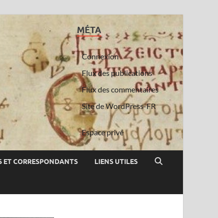
MÉTA
Connexion
Flux des publications
Flux des commentaires
Site de WordPress-FR
Espace privé
 ET CORRESPONDANTS
LIENS UTILES