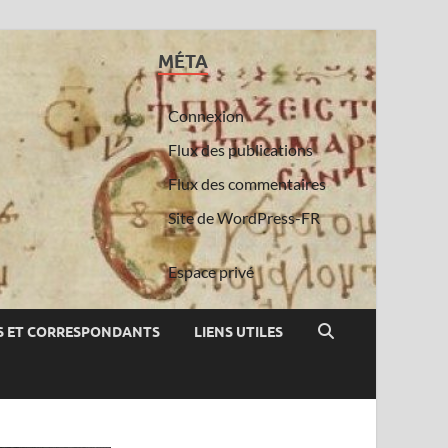
MÉTA
Connexion
Flux des publications
Flux des commentaires
Site de WordPress-FR
Espace privé
 ET CORRESPONDANTS
LIENS UTILES