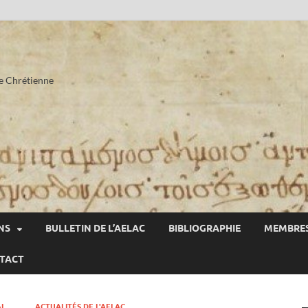
he Chrétienne
NS
BULLETIN DE L’AELAC
BIBLIOGRAPHIE
MEMBRES
TACT
AL
ACTUALITÉS DE L'AELAC