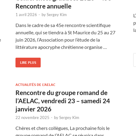
Rencontre annuelle
1 avril 2026
-
by
Sergey Kim
L
p
Dans le cadre de sa 45e rencontre scientifique
l
annuelle, qui se tiendra à St Maurice du 25 au 27
e
juin 2026, l’Association pour l’étude de la
littérature apocryphe chrétienne organise …
LIRE PLUS
ACTUALITÉS DE L'AELAC
Rencontre du groupe romand de
l’AELAC, vendredi 23 – samedi 24
janvier 2026
22 novembre 2025
-
by
Sergey Kim
Chères et chers collègues, La prochaine fois le
groupe romand de l’AELAC se réunira dans