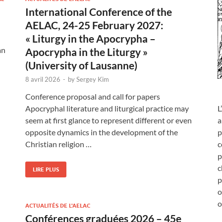
International Conference of the
AELAC, 24-25 February 2027:
« Liturgy in the Apocrypha –
an
Apocrypha in the Liturgy »
(University of Lausanne)
8 avril 2026
-
by
Sergey Kim
Conference proposal and call for papers
Apocryphal literature and liturgical practice may
L
seem at first glance to represent different or even
a
opposite dynamics in the development of the
p
Christian religion …
c
p
c
LIRE PLUS
p
o
o
ACTUALITÉS DE L'AELAC
Conférences graduées 2026 – 45e