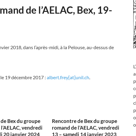
mand de l’AELAC, Bex, 19-
vier 2018, dans l’après-midi, à la Pelouse, au-dessus de
L
a
t le 19 décembre 2017 :
albert.frey[at]unil.ch
.
p
c
p
c
p
o
 de Bex du groupe
Rencontre de Bex du groupe
o
l’AELAC, vendredi
romand de l’AELAC, vendredi
i 20 janvier 2024
13 – samedi 14 janvier 2023