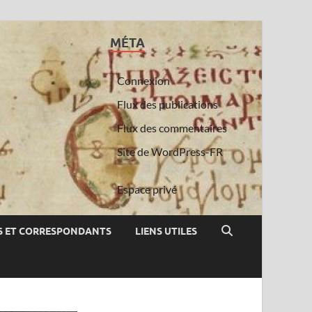
MÉTA
Connexion
Flux des publications
Flux des commentaires
Site de WordPress-FR
Espace privé
 ET CORRESPONDANTS
LIENS UTILES