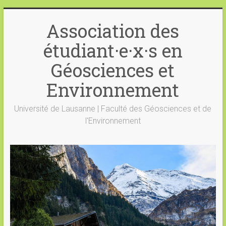
Skip
to
Association des
content
étudiant·e·x·s en
Géosciences et
Environnement
Université de Lausanne | Faculté des Géosciences et de
l'Environnement