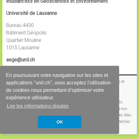
étudiant·exs en Géosciences et Environnement
Université de Lausanne
Bureau 4430
Bâtiment Géopolis
Quartier Mouline
1015 Lausanne
aege@unil.ch
En poursuivant votre navigation sur les sites et
Copyright © 2026
Association des étudiant·e·x·s en Géosciences et
applications "unil.ch", vous acceptez l'utilisation
Environnement
. All rights reserved.
de cookies nous permettant d’optimiser votre
Thème
Accelerate
par ThemeGrill. Propulsé par
WordPress
.
expérience utilisateur.
L’Association
Comité
Liens utiles
Géo’s Guide
PV Comités
Lire les informations légales
Archives
L’Irrégulier | Le journal des GSE
Événements
Bourse aux
Livres
Géo’s Night
Journée des Métiers
Joutes Sportives
Soirées Bleu
OK
Lézard
Souper de Noël
Tournoi de Jass
Workchopes
Pulls & Patches
GSE
Durabilité
Galerie
Offres de stages