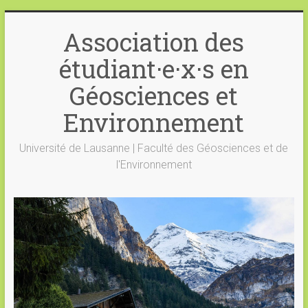
Skip
to
Association des
content
étudiant·e·x·s en
Géosciences et
Environnement
Université de Lausanne | Faculté des Géosciences et de
l'Environnement