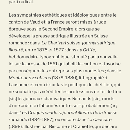
parti radical.
Les sympathies esthétiques et idéologiques entre le
canton de Vaud et la France seront mises à rude
épreuve sous le Second Empire, alors que se
développe la presse satirique illustrée en Suisse
romande : dans
Le Charivari suisse
,
journal
satirique
illustré
, entre 1875 et 1877 ; dans
La Griffe
,
hebdomadaire typographique, stimulé par la nouvelle
loi sur la presse de 1861 qui abolit la caution et favorise
par conséquent les entreprises plus modestes ; dans le
Moniteur d’Ecublens
(1879-1880), lithographié à
Lausanne et centré sur la vie politique du chef-lieu, qui
ne souhaite pas «rééditer les professions de foi de ffeu
[sic] les journaux charivariques Romands [sic], morts
d’une anémie d’abonnés (notre sort probablement) » ;
dans
Les Croquis vaudois, journal illustré de la Suisse
romande
(1884-1887), ou encore dans
La Cancoire
(1898), illustrée par Biscôme et Crapiette, qui déclare