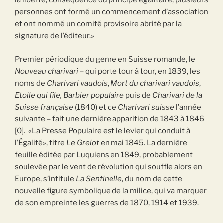
la liberté, conséquence du principe égalitaire, plusieurs
personnes ont formé un commencement d’association
et ont nommé un comité provisoire abrité par la
signature de l’éditeur.»
Premier périodique du genre en Suisse romande, le
Nouveau charivari
– qui porte tour à tour, en 1839, les
noms de
Charivari vaudois
,
Mort du charivari vaudois
,
Etoile qui file, Barbier populaire
puis de
Charivari de la
Suisse française
(1840) et de
Charivari suisse
l’année
suivante – fait une dernière apparition de 1843 à 1846
[0].
«La Presse Populaire est le levier qui conduit à
l’Égalité», titre
Le Grelot
en mai 1845. La dernière
feuille éditée par Luquiens en 1849, probablement
soulevée par le vent de révolution qui souffle alors en
Europe, s’intitule
La
Sentinelle
, du nom de cette
nouvelle figure symbolique de la milice, qui va marquer
de son empreinte les guerres de 1870, 1914 et 1939.