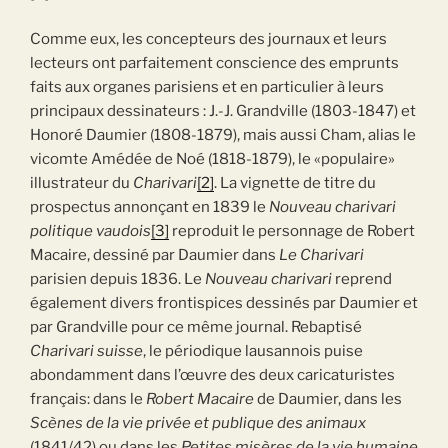
Comme eux, les concepteurs des journaux et leurs
lecteurs ont parfaitement conscience des emprunts
faits aux organes parisiens et en particulier à leurs
principaux dessinateurs : J.-J. Grandville (1803-1847) et
Honoré Daumier (1808-1879), mais aussi Cham, alias le
vicomte Amédée de Noé (1818-1879), le «populaire»
illustrateur du
Charivari
[2]
. La vignette de titre du
prospectus annonçant en 1839 le
Nouveau charivari
politique vaudois
[3]
reproduit le personnage de Robert
Macaire, dessiné par Daumier dans
Le
Charivari
parisien depuis 1836. Le
Nouveau charivari
reprend
également divers frontispices dessinés par Daumier et
par Grandville pour ce même journal. Rebaptisé
Charivari suisse
, le périodique lausannois puise
abondamment dans l’œuvre des deux caricaturistes
français: dans le
Robert Macaire
de Daumier, dans les
Scènes de la vie privée et publique des animaux
(1841/42) ou dans les
Petites misères de la vie humaine