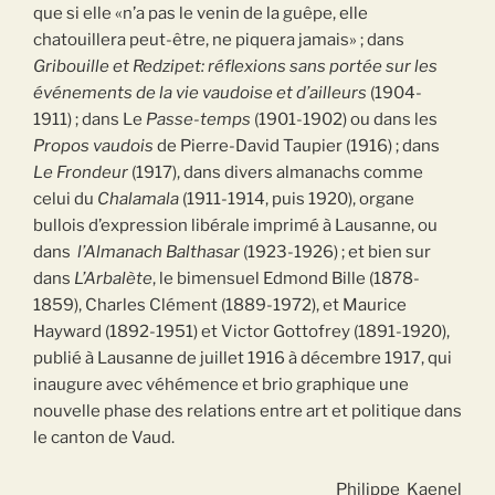
que si elle «n’a pas le venin de la guêpe, elle
chatouillera peut-être, ne piquera jamais» ; dans
Gribouille
et
Redzipet: réflexions sans portée
sur les
événements de la
vie vaudoise et
d’ailleurs
(1904-
1911) ; dans Le
Passe-temps
(1901-1902) ou dans les
Propos
vaudois
de Pierre-David Taupier (1916) ; dans
Le Frondeur
(1917), dans divers almanachs comme
celui du
Chalamala
(1911-1914, puis 1920), organe
bullois d’expression libérale imprimé à Lausanne, ou
dans
l’Almanach
Balthasar
(1923-1926) ; et bien sur
dans
L’Arbalète
, le bimensuel Edmond Bille (1878-
1859), Charles Clément (1889-1972), et Maurice
Hayward (1892-1951) et Victor Gottofrey (1891-1920),
publié à Lausanne de juillet 1916 à décembre 1917, qui
inaugure avec véhémence et brio graphique une
nouvelle phase des relations entre art et politique dans
le canton de Vaud.
Philippe Kaenel