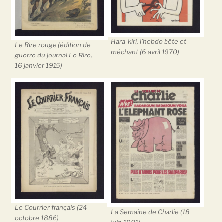
Hara-kiri, l’hebdo bête et
Le Rire rouge (édition de
méchant (6 avril 1970)
guerre du journal Le Rire,
16 janvier 1915)
Le Courrier français (24
La Semaine de Charlie (18
octobre 1886)