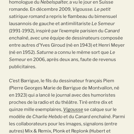
homologue du
Nebelspalter,
a vu le jour en Suisse
romande
.
En décembre 2009,
Vigousse. Le petit
satirique romand
a repris le flambeau du bimensuel
lausannois de gauche et antimilitariste
Le
Semeur
(1991-1992), inspiré par l’exemple parisien du
Canard
enchaîné
, avec une équipe de dessinateurs composée
entre autres d’Yves Giroud (né en 1943) et Henri Meyer
(né en 1952).
Saturne
a connu le même sort que
Le
Semeur
en 2006, après deux ans, faute de revenus
publicitaires.
C’est Barrigue, le fils du dessinateur français Piem
(Pierre Georges Marie de Barrigue de Montvallon, né
en 1923) qui a lancé le journal avec des humoristes
proches de la radio et du théâtre. Tiré entre dix et
quinze mille exemplaires,
Vigousse
se calque sur le
modèle de
Charlie
Hebdo
et du
Canard enchaîné
. Parmi
les collaborateurs pour les images, signalons (entre
autres) Mix & Remix, Plonk et Replonk (Hubert et