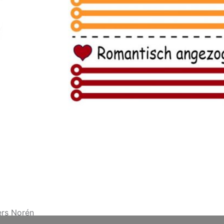
rs Norén