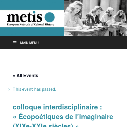
MAIN MENU
« All Events
This event has passed.
colloque interdisciplinaire :
« Écopoétiques de l’imaginaire
(XIXe-XXIe siècles) »