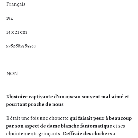
Français
192
14 x 21 cm
9782889585540
–
NON
L’histoire captivante d’un oiseau souvent mal-aimé et
pourtant proche de nous
Il était une fois une chouette
qui faisait peur à beaucoup
par son aspect de dame blanche fantomatique
et ses
chuintements grinçants.
L’effraie des clochers
a