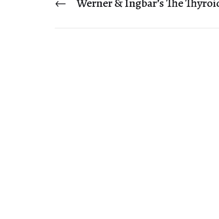
←
Werner & Ingbar’s The Thyroi