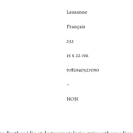
Lausanne
Français
232
15 x 22 cm
9782940527090
–
NON