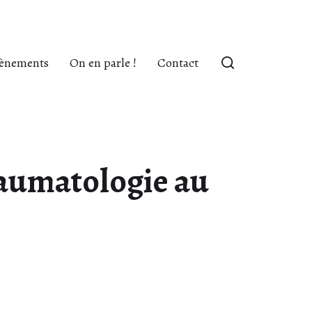
ènements
On en parle !
Contact
raumatologie au