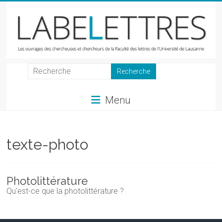
Skip
to
content
LabeLettres
Les
Menu
ouvrages
des
chercheuses
et
texte-photo
chercheurs
de
la
Photolittérature
Faculté
Qu'est-ce que la photolittérature ?
des
lettres