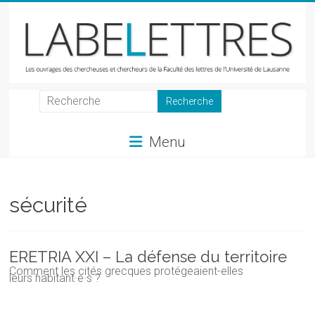
Skip
to
content
LabeLettres
Les
Menu
ouvrages
des
chercheuses
et
sécurité
chercheurs
de
la
ERETRIA XXI – La défense du territoire
Faculté
Comment les cités grecques protégeaient-elles
leurs habitant·e·s ?
des
lettres