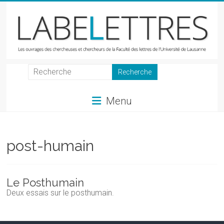
Skip
to
content
LabeLettres
Les
Menu
ouvrages
des
chercheuses
et
post-humain
chercheurs
de
la
Le Posthumain
Faculté
Deux essais sur le posthumain.
des
lettres