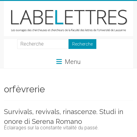
Skip
to
content
LabeLettres
Les
Menu
ouvrages
des
chercheuses
et
orfèvrerie
chercheurs
de
la
Survivals, revivals, rinascenze. Studi in
Faculté
onore di Serena Romano
des
Éclairages sur la constante vitalité du passé.
lettres