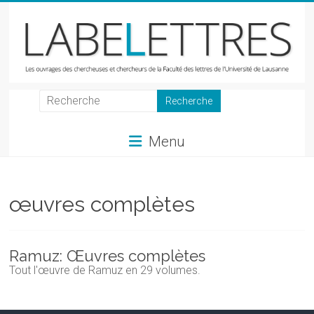
Skip
to
content
LabeLettres
Les
Menu
ouvrages
des
chercheuses
et
œuvres complètes
chercheurs
de
la
Ramuz: Œuvres complètes
Faculté
Tout l'œuvre de Ramuz en 29 volumes.
des
lettres