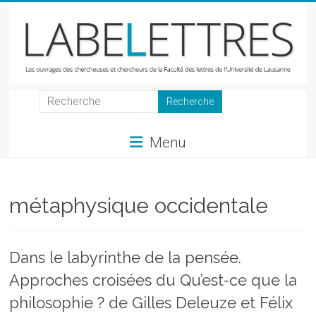
Skip
to
content
LabeLettres
Les
Menu
ouvrages
des
chercheuses
et
métaphysique occidentale
chercheurs
de
la
Dans le labyrinthe de la pensée.
Faculté
Approches croisées du Qu’est-ce que la
des
lettres
philosophie ? de Gilles Deleuze et Félix