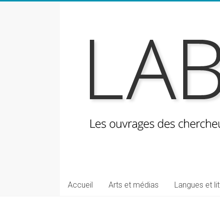
Skip
to
content
LabeLettres
Les
Accueil
Arts et médias
Langues et li
ouvrages
des
chercheuses