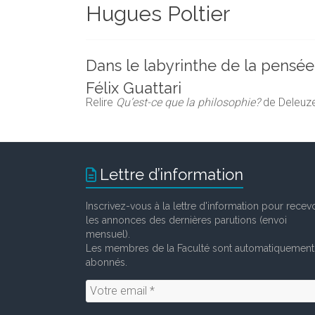
Hugues Poltier
et
chercheurs
de
la
Dans le labyrinthe de la pensée
Faculté
Félix Guattari
des
Relire
Qu’est-ce que la philosophie?
de Deleuze
lettres
Lettre d’information
Inscrivez-vous à la lettre d'information pour recevo
les annonces des dernières parutions (envoi
mensuel).
Les membres de la Faculté sont automatiquement
abonnés.