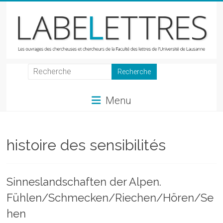
Skip
to
content
LabeLettres
Les
Menu
ouvrages
des
chercheuses
et
histoire des sensibilités
chercheurs
de
la
Sinneslandschaften der Alpen.
Faculté
Fühlen/Schmecken/Riechen/Hören/Se
des
lettres
hen