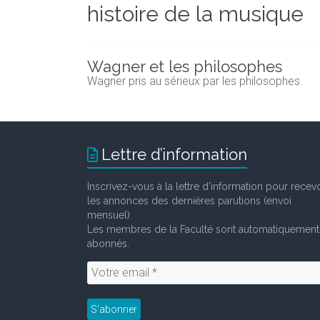
histoire de la musique
et
chercheurs
de
la
Wagner et les philosophes
Faculté
Wagner pris au sérieux par les philosophes.
des
lettres
Lettre d’information
Inscrivez-vous à la lettre d'information pour recevo
les annonces des dernières parutions (envoi
mensuel).
Les membres de la Faculté sont automatiquement
abonnés.