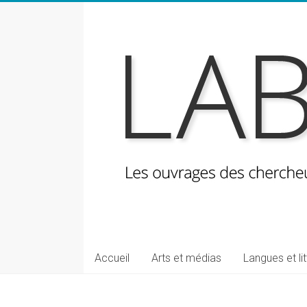
Skip
to
content
LabeLettres
Les
Accueil
Arts et médias
Langues et li
ouvrages
des
chercheuses